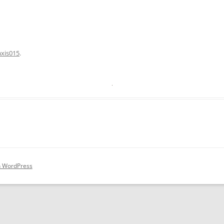
axis015
.
on WordPress