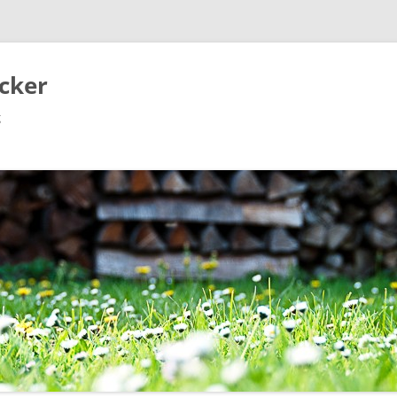
cker
g