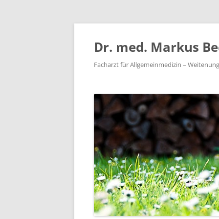
Zum
Inhalt
springen
Dr. med. Markus Be
Facharzt für Allgemeinmedizin – Weitenun